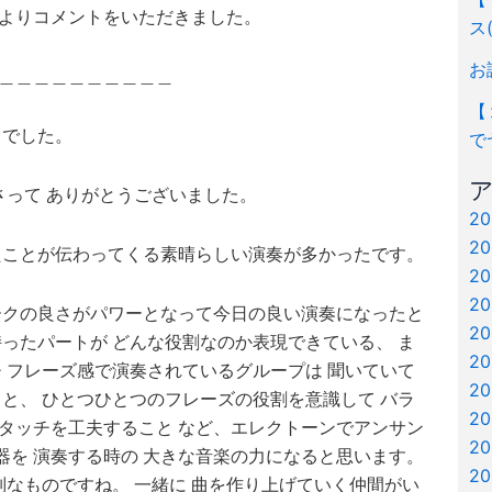
よりコメントをいただきました。
ス
お
＿＿＿＿＿＿＿＿＿＿
【
までした。
で
さって ありがとうございました。
2
2
たことが伝わってくる素晴らしい演奏が多かったです。
2
2
ークの良さがパワーとなって
今日の良い演奏になったと
2
持ったパートが どんな役割なのか表現できている、
ま
2
チ フレーズ感で演奏されているグループは
聞いていて
2
こと、 ひとつひとつのフレーズの
役割を意識して バラ
2
 タッチを工夫すること など、
エレクトーンでアンサン
2
楽器を 演奏する時の 大きな音楽の力になると思います。
2
別なものですね。
一緒に 曲を作り上げていく仲間がい