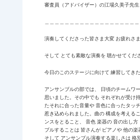
審査員（アドバイザー）の江場久美子先生
＿＿＿＿＿＿＿＿＿＿＿＿＿＿＿＿＿＿＿
演奏してくださった皆さま大変 お疲れさ
そして とても素敵な演奏を 聴かせてくだ
今日のこのステージに向けて 練習してき
アンサンブルの部では、 日頃のチームワ
思いました。
その中でも それぞれが受け
たそれに合った音量や 音色に合ったタッ
惹き込められました。曲の 構成を考える
ンスをとること、 音色 楽器の 音の出し方
ブルすることは 皆さんが ピアノや 他の
そして アンサンブル演奏する楽しさは 格