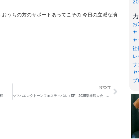
2
 おうちの方のサポートあってこその
今日の立派な演
お
ヤ
ヤ
社
レ
サ
ヤ
プ
Next
NEXT
程
ヤマハエレクトーンフェスティバル（EF）2025楽器店大会 結果