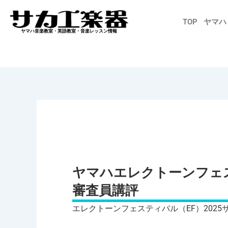
内
容
TOP
ヤマハ
を
ヤマハ音楽教室・英語教室・音楽レッスン情報
ス
キ
ッ
プ
ヤマハエレクトーンフェ
審査員講評
エレクトーンフェスティバル（EF）2025