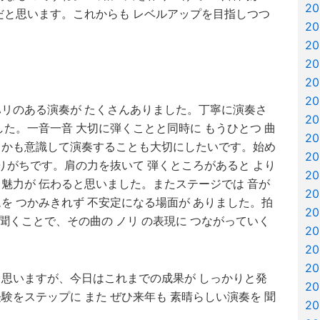
2
だと思います。これからも レベルアップを目指しつつ
2
2
2
2
2
ハリのある演奏が たくさんありました。丁寧に演奏さ
2
した。一音一音 大切に弾くことと同時に もうひとつ 曲
2
るかも意識して演奏することも大切にしたいです。始め
2
なりがちです。肩の力を抜いて 弾くところがあると より
2
魅力が 伝わると思いました。またステージでは 音が
2
を つかみきれず 不安定になる場面が ありました。拍
2
く聞くことで、その曲の ノリ の表現に つながっていく
2
2
2
と思いますが、今日はこれまでの成果が しっかりと発
2
経験をステップに
また ぜひ来年も 素晴らしい演奏を 聞
2