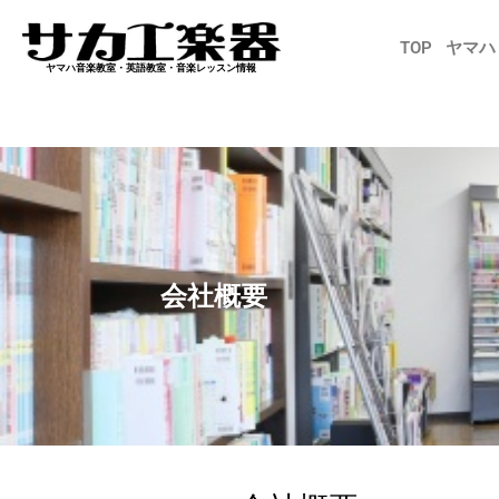
内
容
TOP
ヤマハ
を
ヤマハ音楽教室・英語教室・音楽レッスン情報
ス
キ
ッ
プ
会社概要