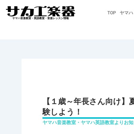
内
容
TOP
ヤマハ
を
ヤマハ音楽教室・英語教室・音楽レッスン情報
ス
キ
ッ
プ
【１歳～年長さん向け】
験しよう！
ヤマハ音楽教室・ヤマハ英語教室よりお知