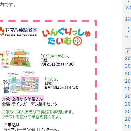
内です。
ス
お
【
で
2
2
2
2
2
2
2
2
2
2