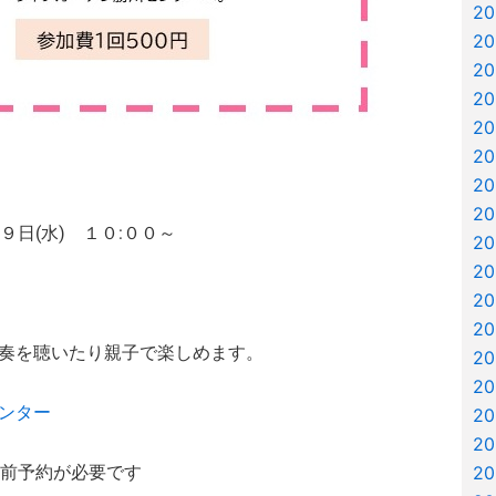
2
2
2
2
2
2
2
2
９日(水) １０:００～
2
2
2
2
奏を聴いたり親子で楽しめます。
2
2
ンター
2
2
円 事前予約が必要です
2