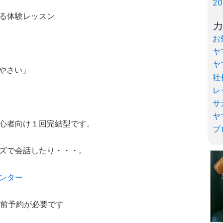
2
る体験レッスン
お
ヤ
ヤ
やさい」
社
レ
サ
ヤ
心者向け１回完結型です。
プ
ズで会話したり・・・。
ンター
円 事前予約が必要です