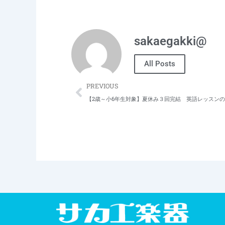
sakaegakki@
All Posts
Prev
PREVIOUS
【2歳～小6年生対象】夏休み３回完結 英語レッスン