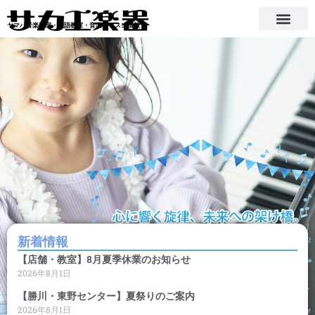
内
容
ヤマハ音楽教室・英語教室・音楽レッスン情報
を
ス
キ
ッ
プ
新着情報
【店舗・教室】8月夏季休業のお知らせ
2026年8月1日
【勝川・東野センター】夏祭りのご案内
2026年8月1日