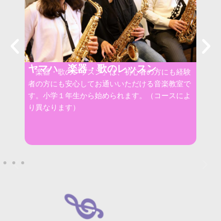
ヤマハ 楽器・歌のレッスン
向
「楽器・歌のレッスン」は、初心者の方にも経験
者の方にも安心してお通いいただける音楽教室で
楽
す。小学１年生から始められます。（コースによ
り異なります）