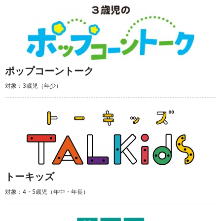
ポップコーントーク
対象：3歳児（年少）
トーキッズ
対象：4・5歳児（年中・年長）