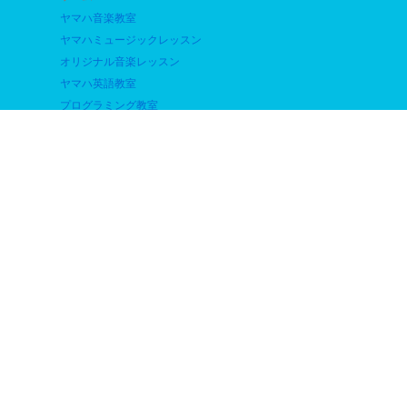
ヤマハ音楽教室
ヤマハミュージックレッスン
オリジナル音楽レッスン
ヤマハ英語教室
プログラミング教室
個人情報保護
店舗案内
会社概要
お問合せ
Ⓒ2026 サカエ楽器