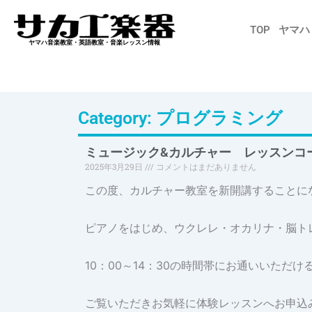
内
容
TOP
ヤマハ
を
ヤマハ音楽教室・英語教室・音楽レッスン情報
ス
キ
ッ
Category: プログラミング
プ
ミュージック&カルチャー レッスンコ
2025年3月29日
コメントはまだありません
この度、カルチャー教室を新開講することに
ピアノをはじめ、ウクレレ・オカリナ・脳ト
10：00～14：30の時間帯にお通いいただ
ご覧いただきお気軽に体験レッスンへお申込