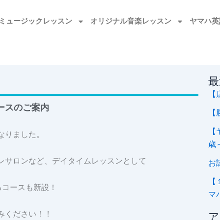
ミュージックレッスン
オリジナル音楽レッスン
ヤマハ英
最
【
ースのご案内
【
【
なりました。
歳
レサロンなど、デイタイムレッスンとして
お
【
けるコースも新設！
マ
みください！！
ア