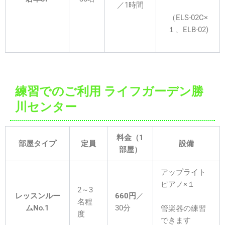
／1時間
（ELS-02C×
１、ELB-02)
練習でのご利用 ライフガーデン勝
川センター
料金（1
部屋タイプ
定員
設備
部屋）
アップライト
ピアノ×１
2～3
レッスンルー
660円
／
名程
ムNo.1
30分
管楽器の練習
度
できます