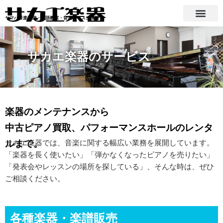
内
容
ヤマハ音楽教室・英語教室・音楽レッスン情報
を
ス
キ
サカエ楽器のサービス
ッ
プ
楽器のメンテナンスから
中古ピアノ買取、パフォーマンスホールのレンタ
ルまで。
サカエ楽器では、音楽に関する幅広い業務を展開しています。
「楽器を長く使いたい」「弾かなくなったピアノを売りたい」
「発表会やレッスンの場所を探している」、そんな時は、ぜひ
ご相談ください。
各種楽器・楽譜販売