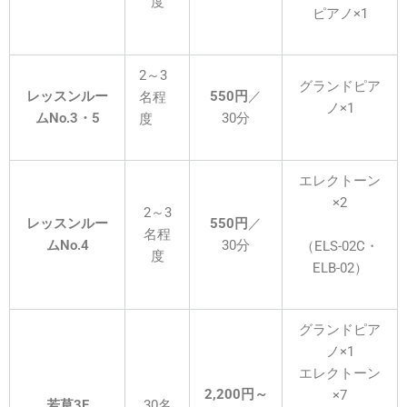
度
ピアノ×1
2～3
グランドピア
レッスンルー
550円
／
名程
ノ×1
ムNo.3・5
30分
度
エレクトーン
×2
2～3
レッスンルー
550円
／
名程
ムNo.4
30分
（ELS-02C・
度
ELB-02）
グランドピア
ノ×1
エレクトーン
2,200円～
×7
若草3F
30名