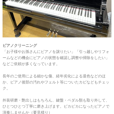
ピアノクリーニング
「お子様やお孫さんにピアノを譲りたい」「引っ越しやリフォ
ームなどの機会にピアノの状態を確認し調整や掃除をしたい」
などご依頼が多くなっています。
長年のご使用による細かな傷、経年劣化による退色などのほ
か、ピアノ後部の汚れやフェルト等についたカビなどもチェッ
ク。
外装研磨・艶出しはもちろん、鍵盤・ペダル類も取り外して、
ひとつひとつ丁寧に磨き上げます。ピカピカになったピアノで
演奏しませんか（要見積り）