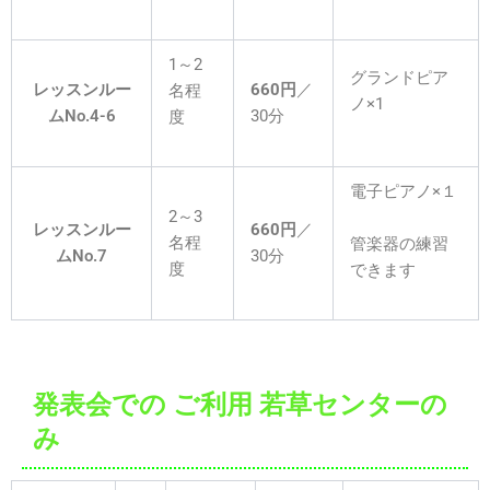
1～2
グランドピア
レッスンルー
660円
／
名程
ノ×1
ムNo.4-6
30分
度
電子ピアノ×１
2～3
レッスンルー
660円
／
名程
管楽器の練習
ムNo.7
30分
度
できます
発表会での ご利用 若草センターの
み