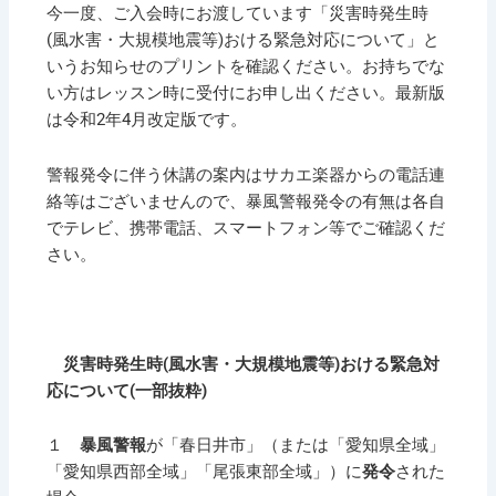
今一度、ご入会時にお渡しています「災害時発生時
(風水害・大規模地震等)おける緊急対応について」と
いうお知らせのプリントを確認ください。お持ちでな
い方はレッスン時に受付にお申し出ください。最新版
は令和2年4月改定版です。
警報発令に伴う休講の案内はサカエ楽器からの電話連
絡等はございませんので、暴風警報発令の有無は各自
でテレビ、携帯電話、スマートフォン等でご確認くだ
さい。
災害時発生時(風水害・大規模地震等)おける緊急対
応について(一部抜粋)
１
暴風警報
が「春日井市」（または「愛知県全域」
「愛知県西部全域」「尾張東部全域」）に
発令
された