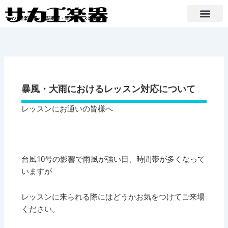
内
容
ヤマハ音楽教室・英語教室・音楽レッスン情報
を
ス
キ
ッ
プ
暴風・大雨におけるレッスン対応について
レッスンにお通いの皆様へ
台風10号の影響で雨風が強い日、時間帯が多くなって
いますが
レッスンに来られる際にはどうかお気をつけてご来場
ください。