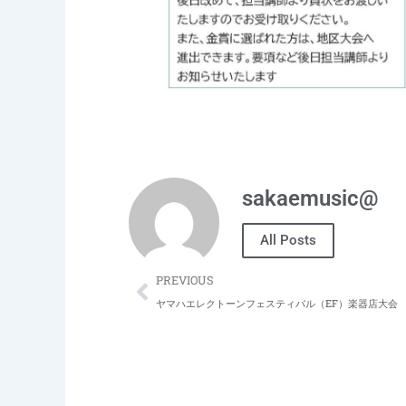
sakaemusic@
All Posts
Prev
PREVIOUS