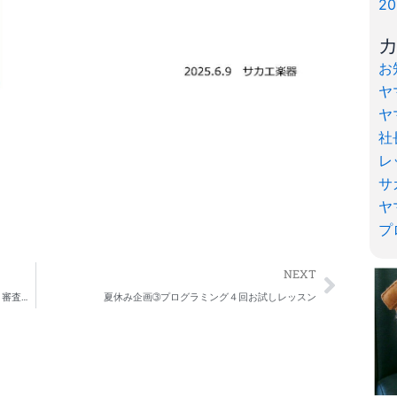
2
お
ヤ
ヤ
社
レ
サ
ヤ
プ
Next
NEXT
ヤマハエレクトーンフェスティバル（EF）楽器店大会 審査員講評
夏休み企画➂プログラミング４回お試しレッスン