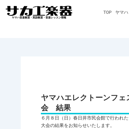
内
容
TOP
ヤマハ
を
ヤマハ音楽教室・英語教室・音楽レッスン情報
ス
キ
ッ
プ
ヤマハエレクトーンフェス
会 結果
６月８日（日）春日井市民会館で行われた
大会の結果をお知らせいたします。